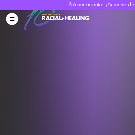
Próximamente: ¡Anuncio de los 
Día
Nacional
Menú
de
móvil
la
Sanación
Racial